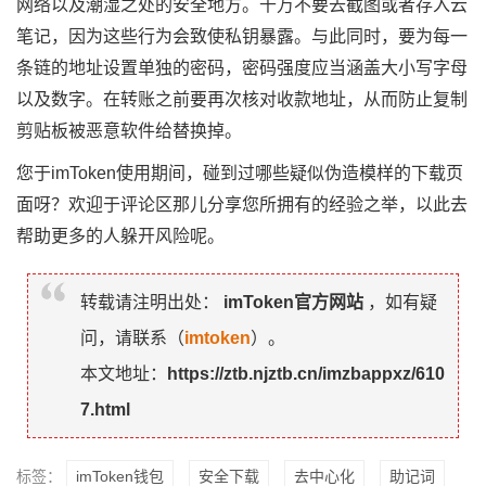
网络以及潮湿之处的安全地方。千万不要去截图或者存入云
笔记，因为这些行为会致使私钥暴露。与此同时，要为每一
条链的地址设置单独的密码，密码强度应当涵盖大小写字母
以及数字。在转账之前要再次核对收款地址，从而防止复制
剪贴板被恶意软件给替换掉。
您于imToken使用期间，碰到过哪些疑似伪造模样的下载页
面呀？欢迎于评论区那儿分享您所拥有的经验之举，以此去
帮助更多的人躲开风险呢。
转载请注明出处：
imToken官方网站
，如有疑
问，请联系（
imtoken
）。
本文地址：
https://ztb.njztb.cn/imzbappxz/610
7.html
标签：
imToken钱包
安全下载
去中心化
助记词