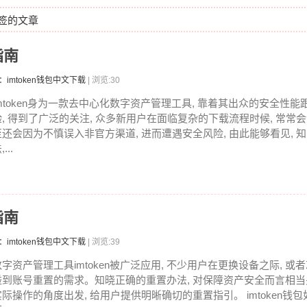
标签的文章
指南
：imtoken钱包中文下载
| 浏览:30
imtoken身为一款去中心化数字资产管理工具, 靠着其出众的安全性
验, 得到了广泛的关注, 众多新用户在面临复杂的下载流程时候, 常常会
至还会因为不慎误入非官方渠道, 进而遭遇安全风险, 由此能够看见, 
,...
指南
：imtoken钱包中文下载
| 浏览:39
数字资产管理工具imtoken被广泛应用, 不少用户在更换设备之际, 或者
碰到账号重置的需求。知晓正确的重置办法, 对保障资产安全而言相
实际操作的角度出发, 给用户提供明晰确切的重置指引。 imtoken钱