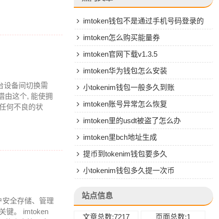
imtoken钱包不是通过手机号码登录的
吗
imtoken怎么购买能量券
imtoken官网下载v1.3.5
imtoken华为钱包怎么安装
多台设备间切换需
小tokenim钱包一般多久到账
借由这个, 能使拥
imtoken账号异常怎么恢复
受任何不良的状
imtoken里的usdt被盗了怎么办
imtoken里bch地址生成
提币到tokenim钱包要多久
小tokenim钱包多久提一次币
站点信息
用户安全存储、管理
 imtoken
文章总数:7217
页面总数:1