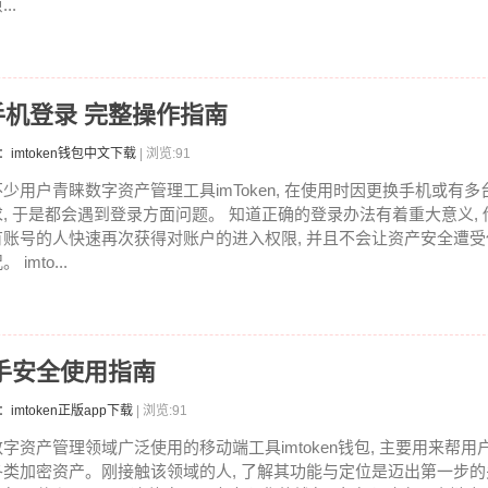
...
个手机登录 完整操作指南
：imtoken钱包中文下载
| 浏览:91
不少用户青睐数字资产管理工具imToken, 在使用时因更换手机或有
求, 于是都会遇到登录方面问题。 知道正确的登录办法有着重大意义, 
有账号的人快速再次获得对账户的进入权限, 并且不会让资产安全遭
。 imto...
 新手安全使用指南
：imtoken正版app下载
| 浏览:91
数字资产管理领域广泛使用的移动端工具imtoken钱包, 主要用来帮
各类加密资产。刚接触该领域的人, 了解其功能与定位是迈出第一步的关键。