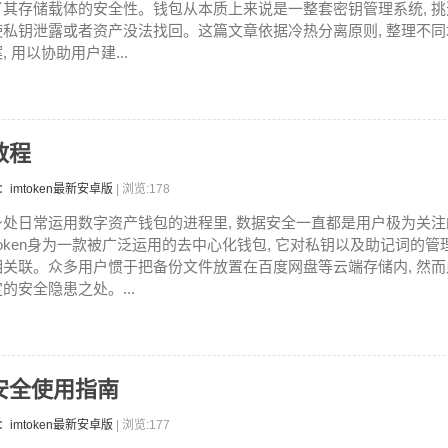
了其存储载体的安全性。钱包从本质上来说是一整套密钥管理系统, 
使私钥泄露或者资产没法找回。这篇文章依据冷热分离原则, 整理不
, 用以协助用户建...
教程
：imtoken最新安卓版
| 浏览:178
身处日常运用数字资产钱包的进程里, 数据安全一直都是用户极为关注
Token身为一款被广泛运用的去中心化钱包, 它对私钥以及助记词的
相关联。众多用户惯于把备份文件放置在百度网盘等云端存储内, 然
定的安全隐患之处。...
与安全使用指南
：imtoken最新安卓版
| 浏览:177