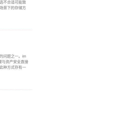
挑选不合适可能致
同场景下的存储方
的问题之一。im
管理与资产安全直接
而此种方式存有一