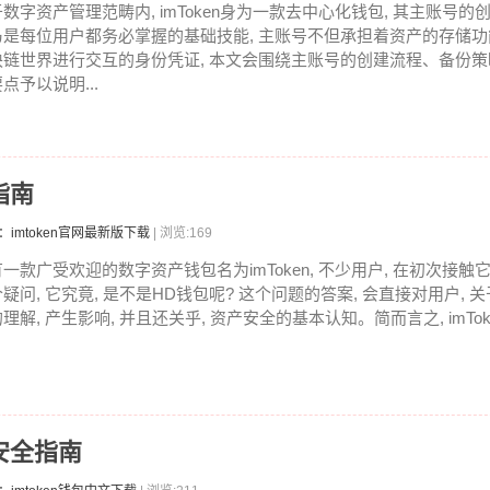
于数字资产管理范畴内, imToken身为一款去中心化钱包, 其主账号
乃是每位用户都务必掌握的基础技能, 主账号不但承担着资产的存储功能
块链世界进行交互的身份凭证, 本文会围绕主账号的创建流程、备份
点予以说明...
指南
：imtoken官网最新版下载
| 浏览:169
有一款广受欢迎的数字资产钱包名为imToken, 不少用户, 在初次接触它
个疑问, 它究竟, 是不是HD钱包呢? 这个问题的答案, 会直接对用户,
理解, 产生影响, 并且还关乎, 资产安全的基本认知。简而言之, imToke.
别安全指南