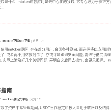
钱包是什么 Imtoken这款应用是去中心化的钱包, 它专心致力于多链
...
：imtoken正版app下载
| 浏览:108
于使用imtoken期间, 存在部分用户, 会因各种缘由, 而选择将此应用
换了, 或者再不用这款钱包了, 亦或许是碰到安全问题, 需进行彻底清理。 
, 实际上涉及好几个关键问题, 弄明白之后再去操作, 会更具把握。 imt.
择指南
：imtoken最新安卓版
| 浏览:145
在数字资产平常管理期间, USDT当作稳定币被大量用于转账以及结算,