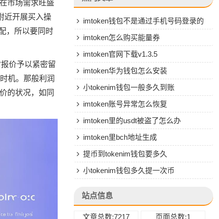
，在市场需求旺盛
元附近开展买入操
imtoken钱包不是通过手机号码登录的
错配，所以要同时
吗
imtoken怎么购买能量券
imtoken官网下载v1.3.5
时报价予以紧密留
imtoken华为钱包怎么安装
的时机。那般利润
小tokenim钱包一般多久到账
折价的状况，如同
imtoken账号异常怎么恢复
imtoken里的usdt被盗了怎么办
imtoken里bch地址生成
提币到tokenim钱包要多久
小tokenim钱包多久提一次币
站点信息
文章总数:7217
页面总数:1