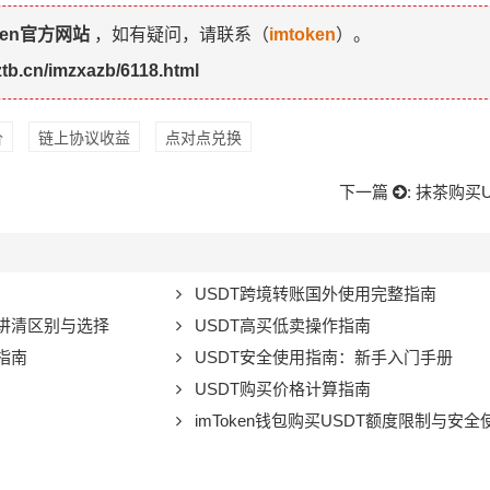
ken官方网站
，如有疑问，请联系（
imtoken
）。
jztb.cn/imzxazb/6118.html
价
链上协议收益
点对点兑换
下一篇
:
抹茶购买
USDT跨境转账国外使用完整指南
文讲清区别与选择
USDT高买低卖操作指南
指南
USDT安全使用指南：新手入门手册
USDT购买价格计算指南
imToken钱包购买USDT额度限制与安