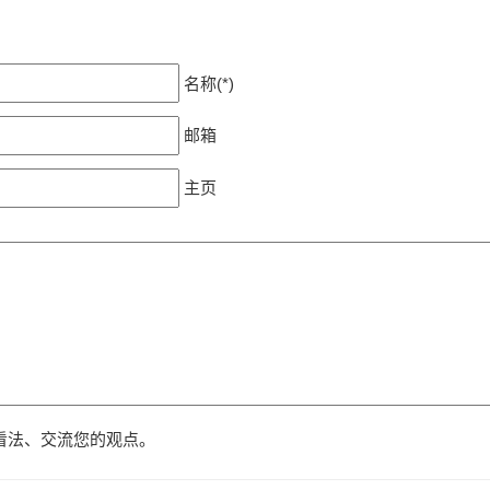
名称(*)
邮箱
主页
看法、交流您的观点。