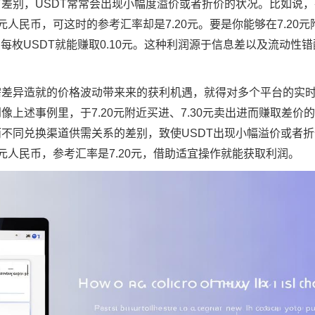
差别，USDT常常会出现小幅度溢价或者折价的状况。比如说
30元人民币，可这时的参考汇率却是7.20元。要是你能够在7.20
么每枚USDT就能赚取0.10元。这种利润源于信息差以及流动性
需差异造就的价格波动带来来的获利机遇，就得对多个平台的实
上述事例里，于7.20元附近买进、7.30元卖出进而赚取差价
不同兑换渠道供需关系的差别，致使USDT出现小幅溢价或者
30元人民币，参考汇率是7.20元，借助适宜操作就能获取利润。