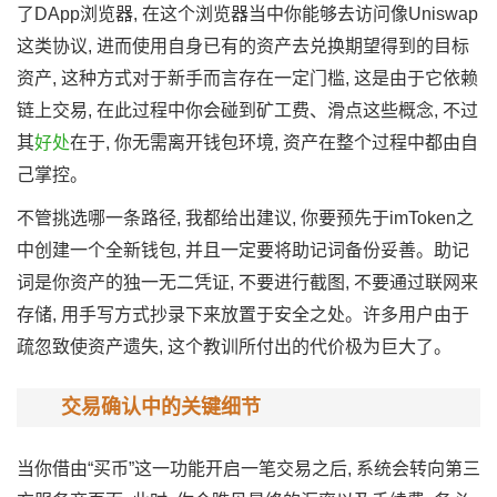
了DApp浏览器, 在这个浏览器当中你能够去访问像Uniswap
这类协议, 进而使用自身已有的资产去兑换期望得到的目标
资产, 这种方式对于新手而言存在一定门槛, 这是由于它依赖
链上交易, 在此过程中你会碰到矿工费、滑点这些概念, 不过
其
好处
在于, 你无需离开钱包环境, 资产在整个过程中都由自
己掌控。
不管挑选哪一条路径, 我都给出建议, 你要预先于imToken之
中创建一个全新钱包, 并且一定要将助记词备份妥善。助记
词是你资产的独一无二凭证, 不要进行截图, 不要通过联网来
存储, 用手写方式抄录下来放置于安全之处。许多用户由于
疏忽致使资产遗失, 这个教训所付出的代价极为巨大了。
交易确认中的关键细节
当你借由“买币”这一功能开启一笔交易之后, 系统会转向第三