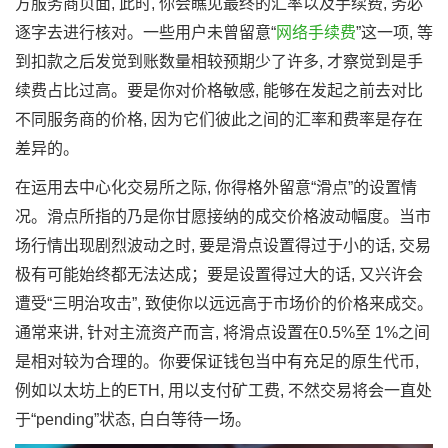
方服务商页面, 此时, 你会瞧见最终的汇率以及手续费, 务必
逐字去进行核对。一些用户未曾留意“
网络手续费
”这一项, 等
到扣款之后发觉到账数量相较预期少了许多, 才察觉到是手
续费占比过高。要是你对价格敏感, 能够在发起之前去对比
不同服务商的价格, 因为它们彼此之间的汇率和费率是存在
差异的。
在运用去中心化交易所之际, 你得格外留意“滑点”的设置情
况。滑点所指的乃是你甘愿接纳的成交价格波动幅度。当市
场行情出现剧烈波动之时, 要是滑点设置得过于小的话, 交易
极有可能始终都无法达成；要是设置得过大的话, 又兴许会
遭受“三明治攻击”, 致使你以远远高于市场价的价格来成交。
通常来讲, 针对主流资产而言, 将滑点设置在0.5%至 1%之间
是相对较为合理的。你要保证钱包当中有充足的原生代币,
例如以太坊上的ETH, 用以支付矿工费, 不然交易将会一直处
于“pending”状态, 白白等待一场。