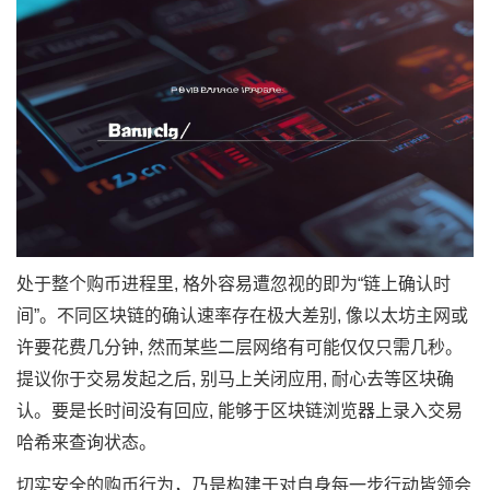
处于整个购币进程里, 格外容易遭忽视的即为“链上确认时
间”。不同区块链的确认速率存在极大差别, 像以太坊主网或
许要花费几分钟, 然而某些二层网络有可能仅仅只需几秒。
提议你于交易发起之后, 别马上关闭应用, 耐心去等区块确
认。要是长时间没有回应, 能够于区块链浏览器上录入交易
哈希来查询状态。
切实安全的购币行为，乃是构建于对自身每一步行动皆领会