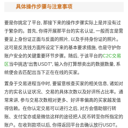
具体操作步骤与注意事项
要是你挑定了平台, 那接下来的操作步骤实际上是并没有过
于繁杂的。首先, 你得开展那平台的实名认证, 一般而言是需
要呈上身份证正面与反面的照片, 以及手持身份证的照片。
这可是反洗钱方面所设定下来的基本要求措施, 也是守护你
账户安全的关键重要环节步骤。随后, 于该平台的
C2C交易
区
当中挑选“出售USDT”, 输入你打算想卖出的数据数量, 系
统便会去匹配出当下正在在线的买家。
置身于交易进程当中时, 要留意核查买家的相关信息, 诸如对
方的实名认证状况、交易的具体次数以及好评所占比率。通
常来讲, 参与交易次数相对更多、好评率偏高的买家越发值
得信赖。在你认定交易可以进行之后, 对方会借助银行转
账、支付宝亦或是微信这样的途径把人民币转至你所指定的
账户。在收到款项以后, 你得返回平台去确认放行USDT。