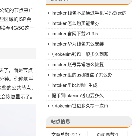
等公链的节点来广
imtoken钱包不是通过手机号码登录的
些区域的ISP会
吗
imtoken怎么购买能量券
至4G/5G这一
imtoken官网下载v1.3.5
imtoken华为钱包怎么安装
小tokenim钱包一般多久到账
imtoken账号异常怎么恢复
失了，而是节点
imtoken里的usdt被盗了怎么办
几分钟。你能够手
imtoken里bch地址生成
快些的公共节点，
提币到tokenim钱包要多久
常就会恢复显示了。
小tokenim钱包多久提一次币
站点信息
文章总数:7217
页面总数:1