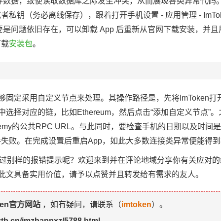
诸多缓存数据，致使读取数据库之际发生冲突，从而展现各类异常代
钥（务必离线保存），跟着打开手机设置 - 应用管理 - ImToke
。要是问题依旧存在，可以卸载 App 后重新从官网下载安装，并
下载
安装包
。
够固定采用自定义节点来处理。其操作路径是，先将ImToken
中选择对应的链，比如Ethereum，然后点击“添加自定义节点”
lchemy的公共RPC URL。与此同时，要检查手机的日期以及时
失败。在完成设置后重启App，如此大多数连接类异常便能得
曾碰到过别样的报错提示呢？欢迎来到并在评论地域分享你有关应对
着此文具备实用价值，请予以点赞并且转发给有需求的友人。
ken官方网站
，如有疑问，请联系（
imtoken
）。
jztb.cn/imzbappxz/5788.html