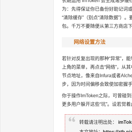
长期运用 ImToken 会生成
为：先得保证你已备份好助记词或者私
“清除缓存”（别点“清除数据”）
包。千万不要随便从第三方商店
网络设置方法
若针对反复出现的那种“异常”，能
上角的菜单，再点击“网络”，从其
节点地址，像来自Infura或者A
步，因为时间偏移会致使加密握手
你于操作ImToken之际，可
更多用户躲开这些“坑”。设若觉
转载请注明出处：
imTo
本文地址：
https://ztb.n