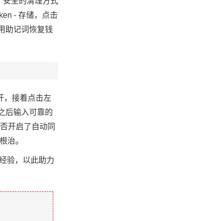
码。安全的清理方式
n - 存储，点击
且用助记词恢复钱
打开，接着点击左
。之后输入可靠的
间是否开启了自动同
到根治。
的经验，以此助力