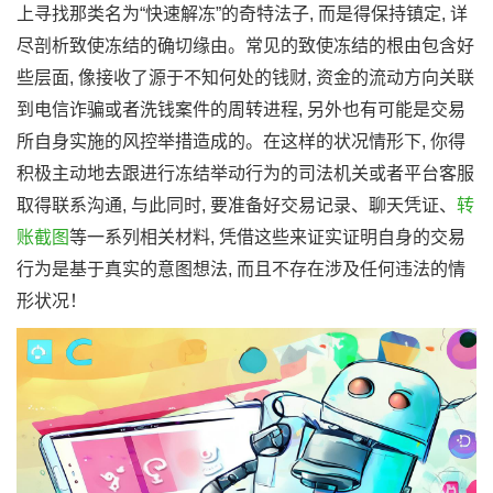
上寻找那类名为“快速解冻”的奇特法子, 而是得保持镇定, 详
尽剖析致使冻结的确切缘由。常见的致使冻结的根由包含好
些层面, 像接收了源于不知何处的钱财, 资金的流动方向关联
到电信诈骗或者洗钱案件的周转进程, 另外也有可能是交易
所自身实施的风控举措造成的。在这样的状况情形下, 你得
积极主动地去跟进行冻结举动行为的司法机关或者平台客服
取得联系沟通, 与此同时, 要准备好交易记录、聊天凭证、
转
账截图
等一系列相关材料, 凭借这些来证实证明自身的交易
行为是基于真实的意图想法, 而且不存在涉及任何违法的情
形状况！