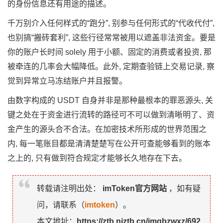
的身份信息还有用途的描述。
千万别介入任何样式的“跑分”, 别参与任何形式的“代收代付”,
也别搞“搬砖套利”, 这些行径常常被用以遮盖非法资金。要是
你的账户长时间 solely 用于小额、固定的消费或者投资, 那
被牵连的几率会大幅降低。此外, 定期查验链上交易记录, 察
觉到异常立马冻结账户并且报警。
由数字构成的 USDT 自身并非是那种最根本的罪恶源头, 关
键之处在于资金进行流转的路径可不可以做到清晰明了、资
金产生的源头合不合法。在加密技术所形成的世界范围之
内, 每一笔账目都是清清楚楚写在公开可查能够看到的账本
之上的, 只有做到符合规定才能够长久地存在下去。
转载请注明出处：
imToken官方网站
，如有疑
问，请联系（
imtoken
）。
本文地址：
https://ztb.njztb.cn/imqbzwxz/692