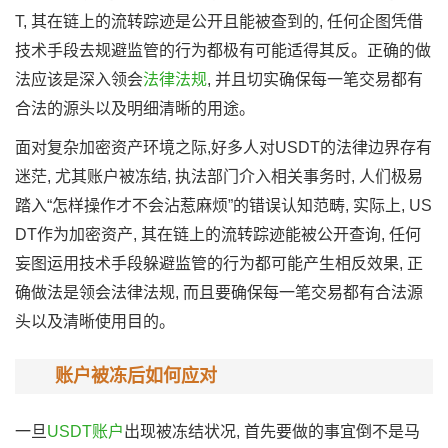
T, 其在链上的流转踪迹是公开且能被查到的, 任何企图凭借
技术手段去规避监管的行为都极有可能适得其反。正确的做
法应该是深入领会
法律法规
, 并且切实确保每一笔交易都有
合法的源头以及明细清晰的用途。
面对复杂加密资产环境之际,好多人对USDT的法律边界存有
迷茫, 尤其账户被冻结, 执法部门介入相关事务时, 人们极易
踏入“怎样操作才不会沾惹麻烦”的错误认知范畴, 实际上, US
DT作为加密资产, 其在链上的流转踪迹能被公开查询, 任何
妄图运用技术手段躲避监管的行为都可能产生相反效果, 正
确做法是领会法律法规, 而且要确保每一笔交易都有合法源
头以及清晰使用目的。
账户被冻后如何应对
一旦
USDT账户
出现被冻结状况, 首先要做的事宜倒不是马