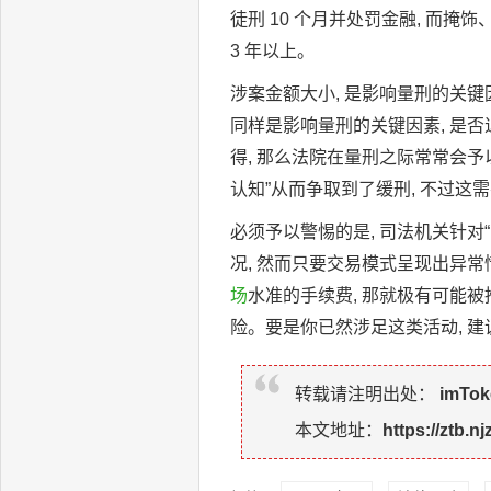
徒刑 10 个月并处罚金融, 而
3 年以上。
涉案金额大小, 是影响量刑的关键因
同样是影响量刑的关键因素, 是否
得, 那么法院在量刑之际常常会
认知”从而争取到了缓刑, 不过
必须予以警惕的是, 司法机关针
况, 然而只要交易模式呈现出异
场
水准的手续费, 那就极有可能被
险。要是你已然涉足这类活动, 
转载请注明出处：
imTo
本文地址：
https://ztb.n