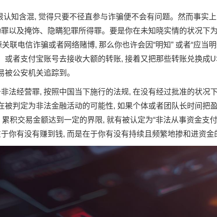
界限认知含混, 觉得只要不径直参与诈骗便不会有问题。然而事实上
动罪以及掩饰、隐瞒犯罪所得罪。要是你在未知晓实情的状况下为
源关联电信诈骗或者网络赌博, 那么你也许会因“明知” 或者“应当
，或者支付宝账号去接收大额的转账, 接着又把那些转账兑换成US
容易被公安机关追踪到。
非法经营罪, 按照中国当下施行的法规, 在没有经过批准的状况
在被判定为非法金融活动的可能性, 如果个体或者团队长时间把盈
务, 累积交易金额达到一定的界限, 就有被认定为“非法从事资金支
非在于你有没有赚到钱, 而是在于你有没有持续且频繁地掺和进资金