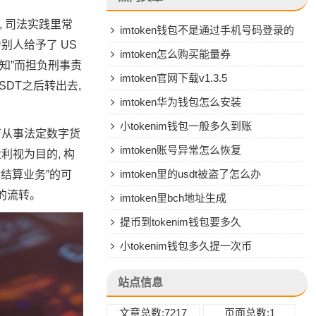
, 司法实践里常
imtoken钱包不是通过手机号码登录的
别人给予了 US
吗
imtoken怎么购买能量券
明知”而担负刑事责
imtoken官网下载v1.3.5
DT之后转出去,
imtoken华为钱包怎么安装
小tokenim钱包一般多久到账
下从事法定数字货
imtoken账号异常怎么恢复
利视为目的, 构
imtoken里的usdt被盗了怎么办
付结算业务”的可
的流转。
imtoken里bch地址生成
提币到tokenim钱包要多久
小tokenim钱包多久提一次币
站点信息
文章总数:7217
页面总数:1