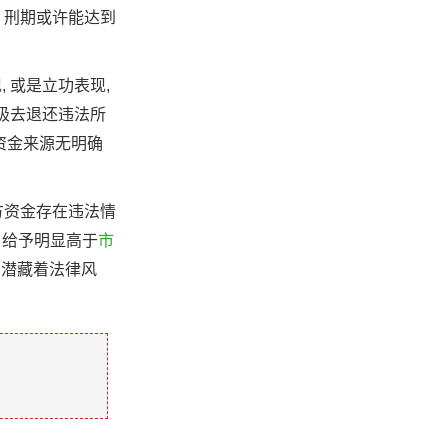
, 刑期或许能达到
, 或是立功表现,
积极去退还违法所
资金来源无明确
方资金存在违法情
、给予明显高于
市
均潜藏着法律风