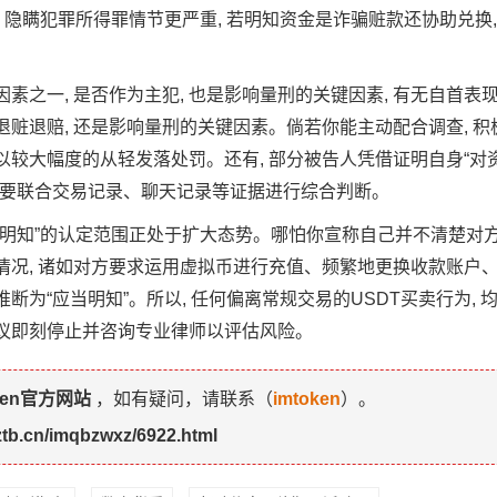
掩饰、隐瞒犯罪所得罪情节更严重, 若明知资金是诈骗赃款还协助兑换
素之一, 是否作为主犯, 也是影响量刑的关键因素, 有无自首表现
退赃退赔, 还是影响量刑的关键因素。倘若你能主动配合调查, 
予以较大幅度的从轻发落处罚。还有, 部分被告人凭借证明自身“对
这需要联合交易记录、聊天记录等证据进行综合判断。
对“明知”的认定范围正处于扩大态势。哪怕你宣称自己并不清楚对
常情况, 诸如对方要求运用虚拟币进行充值、频繁地更换收款账户
推断为“应当明知”。所以, 任何偏离常规交易的USDT买卖行为, 
建议即刻停止并咨询专业律师以评估风险。
ken官方网站
，如有疑问，请联系（
imtoken
）。
jztb.cn/imqbzwxz/6922.html