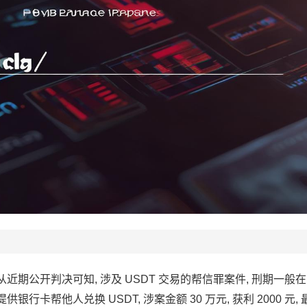
期公开判决可知, 涉及 USDT 交易的帮信罪案件, 刑期一般在 6
行卡帮他人兑换 USDT, 涉案金额 30 万元, 获利 2000 元