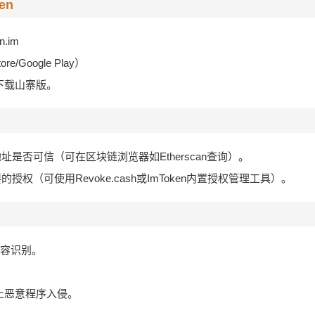
en
en.im
e/Google Play）
下载山寨版。
是否可信（可在区块链浏览器如Etherscan查询）。
权（可使用Revoke.cash或ImToken内置授权管理工具）。
面容识别。
。
止恶意程序入侵。