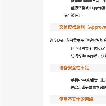
假冒ImToken官网
：用
虚假空投或DApp诈骗
资产被转走。
交易授权漏洞（Approval
许多DeFi应用需要用户授权智
用户参与某个“高收益
访问钓鱼DApp后，
设备安全性不足
手机Root或越狱
：此
未启用密码或生物识
使用不安全的网络