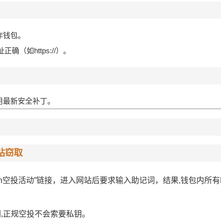
操作钱包。
确（如https://）。
用最新安全补丁。
站窃取
Token空投活动”链接，进入网站后要求输入助记词，结果,钱包内所有
,正规空投不会索要私钥。