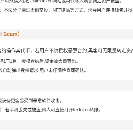
户可能误入伪造的ImToken网站或App,输入助记词后资产被盗。
：不法分子通过虚假空投、NFT赠品等方式，诱导用户连接钱包并授
 Scam）
能合约操作其代币，若用户不慎授权恶意合约,黑客可无限量转走资
”挖矿项目，授权合约后,资金被大量转出。
钱包自动弹出授权请求,用户未仔细检查即确认。
类设备更容易受到恶意软件攻击。
别
：若手机丢失或被盗,他人可直接打开ImToken转账。